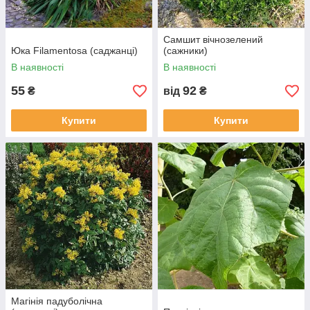
Самшит вічнозелений
Юка Filamentosa (саджанці)
(сажники)
В наявності
В наявності
55
92
₴
від
₴
Купити
Купити
Магінія падуболічна