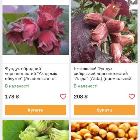
Фундук гібридний
Ексклюзив! Фундук
червонолистий "Академік
сибірський червонолистий
яблуков" (Academician of
"Аліда" (Alida) (преміальний
Apples) (преміальний,
сорт)
В наявності
В наявності
морозостійкий сорт)
178
208
₴
₴
Купити
Купити