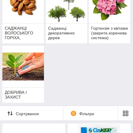
САДЖАНЦІ
Саджанці
Гортензія з квітами
ВОЛОСЬКОГО
декоративних
(закрита коренева
ГОРІХА,
дерев
система)
ФУНДУКА,
МИГДАЛЮ,
КАШТАНУ
ДОБРИВА І
ЗАХИСТ
Сортування
0
Фільтри