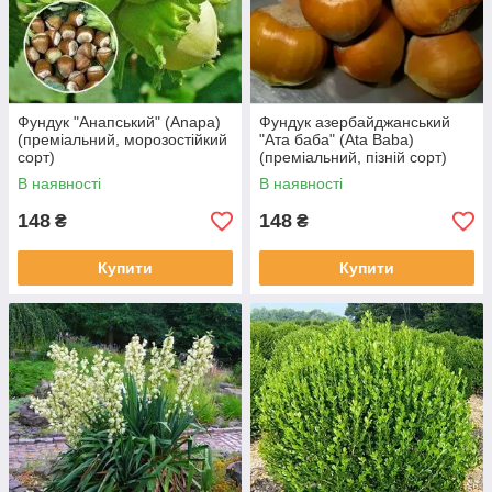
Фундук "Анапський" (Anapa)
Фундук азербайджанський
(преміальний, морозостійкий
"Ата баба" (Ata Baba)
сорт)
(преміальний, пізній сорт)
В наявності
В наявності
148
148
₴
₴
Купити
Купити