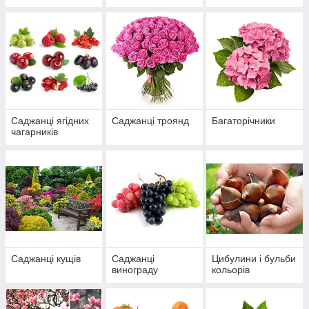
Саджанці ягідних
Саджанці троянд
Багаторічники
чагарників
Саджанці кущів
Саджанці
Цибулини і бульби
винограду
кольорів