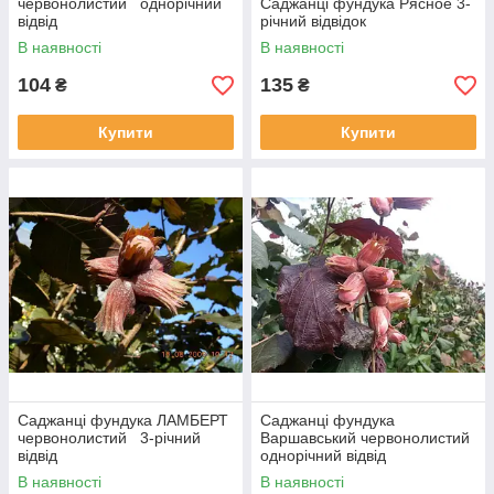
червонолистий однорічний
Саджанці фундука Рясное 3-
відвід
річний відвідок
В наявності
В наявності
104
135
₴
₴
Купити
Купити
Саджанці фундука ЛАМБЕРТ
Саджанці фундука
червонолистий 3-річний
Варшавський червонолистий
відвід
однорічний відвід
В наявності
В наявності