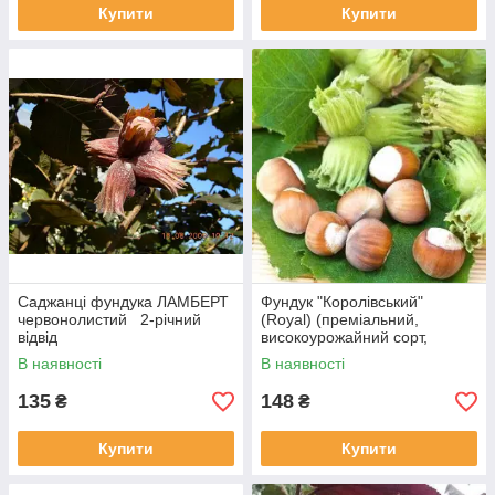
Купити
Купити
Саджанці фундука ЛАМБЕРТ
Фундук "Королівський"
червонолистий 2-річний
(Royal) (преміальний,
відвід
високоурожайний сорт,
середнього терміну
В наявності
В наявності
дозрівання)
135
148
₴
₴
Купити
Купити