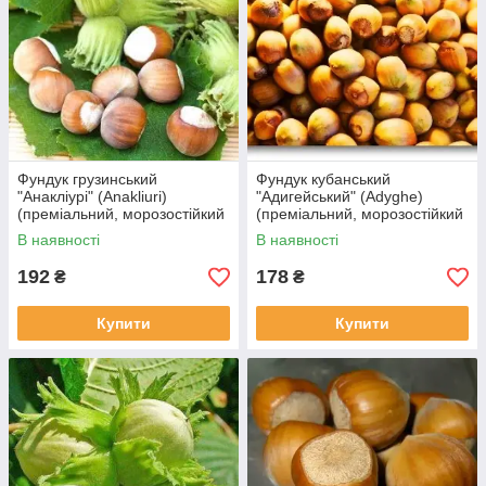
Фундук грузинський
Фундук кубанський
"Анакліурі" (Anakliuri)
"Адигейський" (Adyghe)
(преміальний, морозостійкий
(преміальний, морозостійкий
сорт)
сорт)
В наявності
В наявності
192
178
₴
₴
Купити
Купити