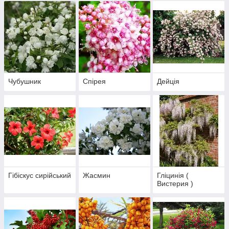
Чубушник
Спірея
Дейція
Гібіскус сирійський
Жасмин
Гліцинія (
Вистерия )