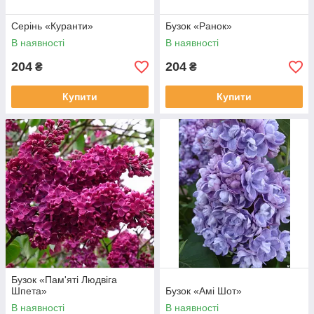
Серінь «Куранти»
Бузок «Ранок»
В наявності
В наявності
204
204
₴
₴
Купити
Купити
Бузок «Пам'яті Людвіга
Шпета»
Бузок «Амі Шот»
В наявності
В наявності