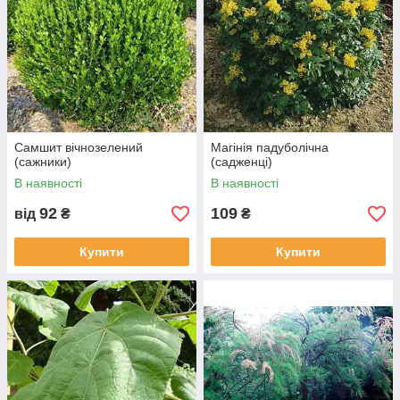
Самшит вічнозелений
Магінія падуболічна
(сажники)
(садженці)
В наявності
В наявності
92
109
від
₴
₴
Купити
Купити