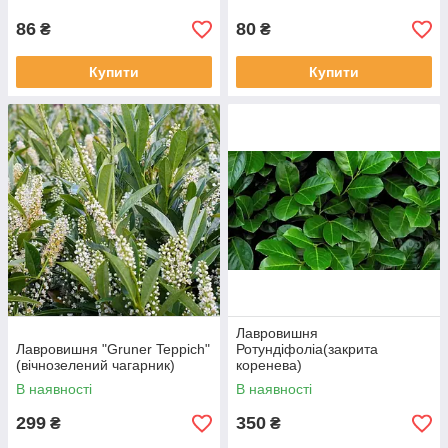
86
80
₴
₴
Купити
Купити
Лавровишня
Лавровишня "Gruner Teppich"
Ротундіфоліа(закрита
(вічнозелений чагарник)
коренева)
В наявності
В наявності
299
350
₴
₴