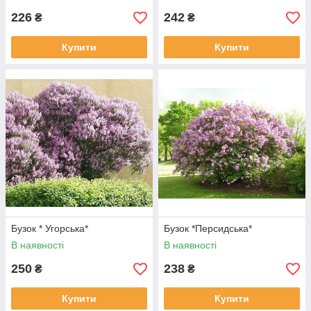
226
242
₴
₴
Купити
Купити
Бузок * Угорська*
Бузок *Персидська*
В наявності
В наявності
250
238
₴
₴
Купити
Купити