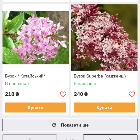
Бузок * Китайський*
Бузок Superba (садженці)
В наявності
В наявності
218
240
₴
₴
Купити
Купити
Показати ще