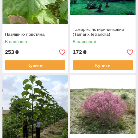
Тамарікс чотиричинковий
Павлівнію повстяна
(Tamarix tetrandra)
В наявності
В наявності
253
172
₴
₴
Купити
Купити