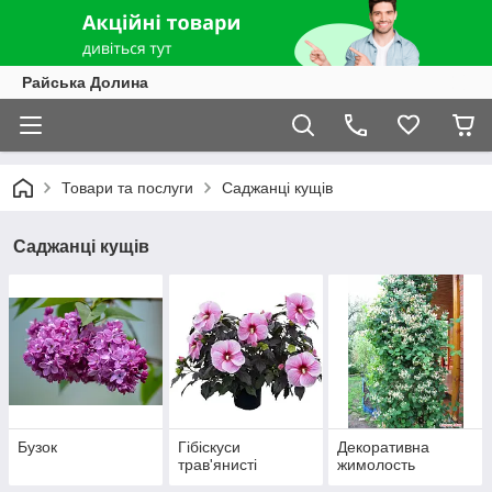
Райська Долина
Товари та послуги
Саджанці кущів
Саджанці кущів
Бузок
Гібіскуси
Декоративна
трав'янисті
жимолость