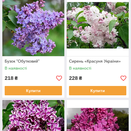
Бузок "Обутковий"
Сирень «Красуня України»
В наявності
В наявності
218
228
₴
₴
Купити
Купити