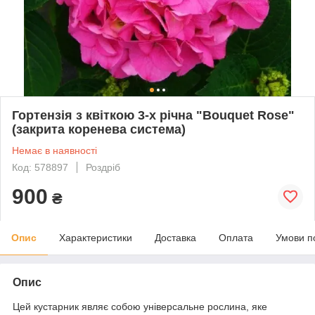
Гортензія з квіткою 3-х річна "Bouquet Rose"
(закрита коренева система)
Немає в наявності
Код: 578897
Роздріб
900
₴
Опис
Характеристики
Доставка
Оплата
Умови п
Опис
Цей кустарник являє собою універсальне рослина, яке