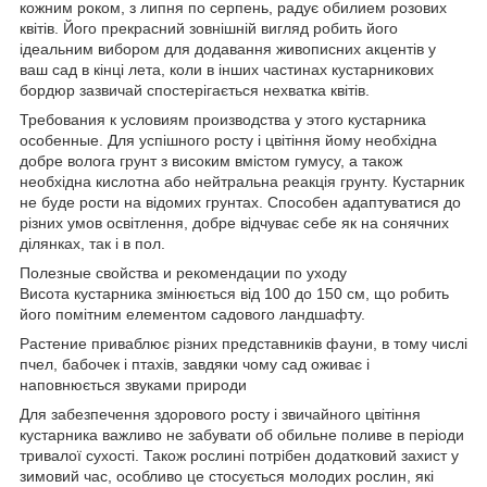
кожним роком, з липня по серпень, радує обилием розових
квітів. Його прекрасний зовнішній вигляд робить його
ідеальним вибором для додавання живописних акцентів у
ваш сад в кінці лета, коли в інших частинах кустарникових
бордюр зазвичай спостерігається нехватка квітів.
Требования к условиям производства у этого кустарника
особенные. Для успішного росту і цвітіння йому необхідна
добре волога грунт з високим вмістом гумусу, а також
необхідна кислотна або нейтральна реакція грунту. Кустарник
не буде рости на відомих грунтах. Способен адаптуватися до
різних умов освітлення, добре відчуває себе як на сонячних
ділянках, так і в пол.
Полезные свойства и рекомендации по уходу
Висота кустарника змінюється від 100 до 150 см, що робить
його помітним елементом садового ландшафту.
Растение приваблює різних представників фауни, в тому числі
пчел, бабочек і птахів, завдяки чому сад оживає і
наповнюється звуками природи
Для забезпечення здорового росту і звичайного цвітіння
кустарника важливо не забувати об обильне поливе в періоди
тривалої сухості. Також рослині потрібен додатковий захист у
зимовий час, особливо це стосується молодих рослин, які