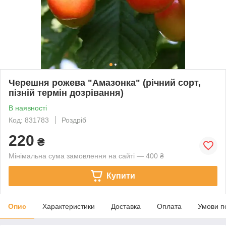
Черешня рожева "Амазонка" (річний сорт,
пізній термін дозрівання)
В наявності
Код: 831783
Роздріб
220
₴
Мінімальна сума замовлення на сайті — 400 ₴
Купити
Опис
Характеристики
Доставка
Оплата
Умови п