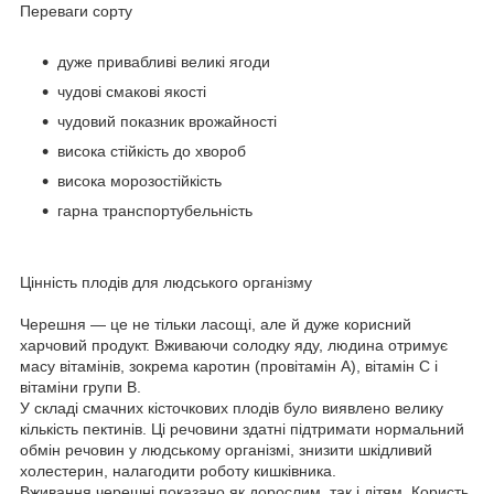
Переваги сорту
дуже привабливі великі ягоди
чудові смакові якості
чудовий показник врожайності
висока стійкість до хвороб
висока морозостійкість
гарна транспортубельність
Цінність плодів для людського організму
Черешня — це не тільки ласощі, але й дуже корисний
харчовий продукт. Вживаючи солодку яду, людина отримує
масу вітамінів, зокрема каротин (провітамін А), вітамін C і
вітаміни групи В.
У складі смачних кісточкових плодів було виявлено велику
кількість пектинів. Ці речовини здатні підтримати нормальний
обмін речовин у людському організмі, знизити шкідливий
холестерин, налагодити роботу кишківника.
Вживання черешні показано як дорослим, так і дітям. Користь