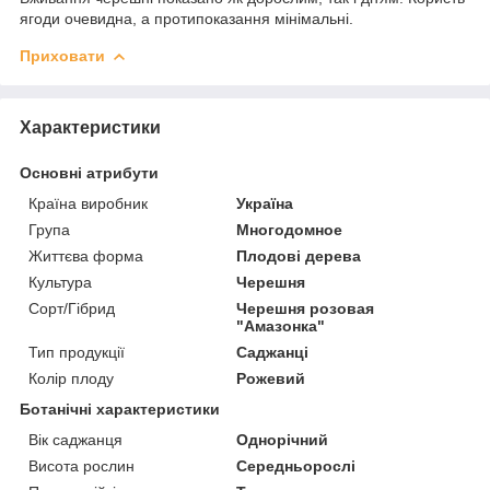
ягоди очевидна, а протипоказання мінімальні.
Приховати
Характеристики
Основні атрибути
Країна виробник
Україна
Група
Многодомное
Життєва форма
Плодові дерева
Культура
Черешня
Сорт/Гібрид
Черешня розовая
"Амазонка"
Тип продукції
Саджанці
Колір плоду
Рожевий
Ботанічні характеристики
Вік саджанця
Однорічний
Висота рослин
Середньорослі