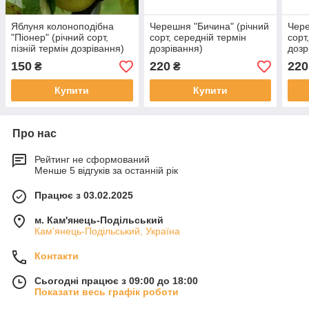
Яблуня колоноподібна
Черешня "Бичина" (річний
Чере
"Піонер" (річний сорт,
сорт, середній термін
сорт
пізній термін дозрівання)
дозрівання)
дозр
150
220
220
₴
₴
Купити
Купити
Про нас
Рейтинг не сформований
Менше 5 відгуків за останній рік
Працює з 03.02.2025
м. Кам'янець-Подільський
Кам'янець-Подільський, Україна
Контакти
Сьогодні працює з 09:00 до 18:00
Показати весь графік роботи