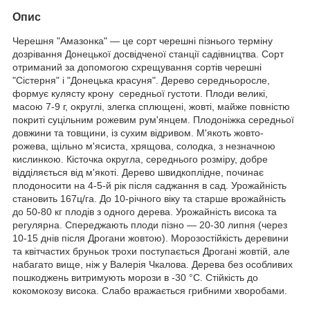
Опис
Черешня "Амазонка" — це сорт черешні пізнього терміну
дозрівання Донецької досвідченої станції садівництва. Сорт
отриманий за допомогою схрещування сортів черешні
"Сістерня" і "Донецька красуня". Дерево середньоросле,
формує кулясту крону середньої густоти. Плоди великі,
масою 7-9 г, округлі, злегка сплющені, жовті, майже повністю
покриті суцільним рожевим рум'янцем. Плодоніжка середньої
довжини та товщини, із сухим відривом. М'якоть жовто-
рожева, щільно м'ясиста, хрящова, солодка, з незначною
кислинкою. Кісточка округла, середнього розміру, добре
відділяється від м'якоті. Дерево швидкоплідне, починає
плодоносити на 4-5-й рік після саджання в сад. Урожайність
становить 167ц/га. До 10-річного віку та старше врожайність
до 50-80 кг плодів з одного дерева. Урожайність висока та
регулярна. Спереджають плоди пізно — 20-30 липня (через
10-15 днів після Дрогани жовтою). Морозостійкість деревини
та квітчастих бруньок трохи поступається Дрогані жовтій, але
набагато вище, ніж у Валерія Чкалова. Дерева без особливих
пошкоджень витримують морози в -30 °C. Стійкість до
кокомокозу висока. Слабо вражається грибними хворобами.