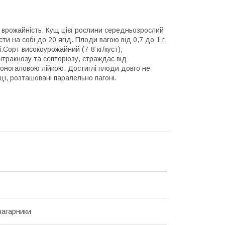
 врожайність. Кущ цієї рослини середньозрослий
и на собі до 20 ягід. Плоди вагою від 0,7 до 1 г,
і.Сорт високоурожайний (7-8 кг/куст),
тракнозу та септоріозу, страждає від
оногаловою лійкою. Достиглі плоди довго не
жці, розташовані паралельно пагоні.
чагарники