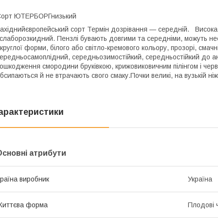
Сорт ЮТЕРБОРГнизький
ахіднийєвропейський сорт Термін дозрівання — середній. Висока
 слаборозкидний. Пензлі бувають довгими та середніми, можуть нест
круглої форми, білого або світло-кремового кольору, прозорі, смачн
ередньосамоплідний, середньозимостійкий, середньостійкий до ан
ошкодження смородини бруківкою, крижовиковичним пілінгом і черв
бсипаються й не втрачають свого смаку.Почки великі, на вузькій ні
арактеристики
Основні атрибути
раїна виробник
Україна
Життєва форма
Плодові 