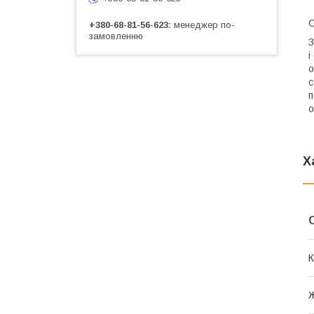
+380-68-81-56-623
менеджер по-
замовленню
З
і
о
с
п
о
Х
К