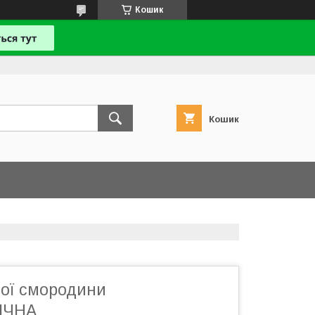
Кошик
Кошик
лої смородини
ІЧНА