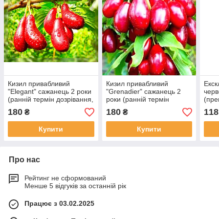
Кизил привабливий
Кизил привабливий
Екск
"Elegant" сажанець 2 роки
"Grenadier" сажанець 2
черв
(ранній термін дозрівання,
роки (ранній термін
(пре
високостійкий до морозів)
дозрівання,
вели
180
180
118
₴
₴
великоплідний)
ранн
дозр
Купити
Купити
Про нас
Рейтинг не сформований
Менше 5 відгуків за останній рік
Працює з 03.02.2025