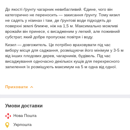
До якості ґрунту чагарник невибагливий. Єдине, чого він
категорично не переносить — закисання ґрунту. Тому кизил
не садять у нізинах і там, де ґрунтові води підходять до
поверхні землі ближче, ніж на 1,5 м. Максимально можливі
врожайи він принесе, є висадженим у легкий, але поживний
субстрат, який добре пропускає повітря і воду.
Кизил — довгожитель. Це потрібно враховувати під час
вибору місця для саджання, розміщуючи його мінімум у 3-5 м
від інших плодових дерев, чагарників, будівель. Під час
висаджування одночасно декількох кущів для перехресного
запилення їх розміщують максимум на 5 м одна від одної.
Приховати
Умови доставки
Нова Пошта
Укрпошта