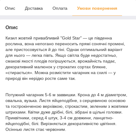
Опис
Доставка
Оплата
Умови повернення
Опис
Кизил жовтий привабливий "Gold Star" — це південна
рослина, вона непогано переносить прямі сонячні промені,
але пристосовується й до тіні. Однак оптимальний варіант
для нього — легка півть. Якщо світла буде недостатньо,
смакові якості плодів погіршуються, врожайність падає,
декоративний малюнок у строкатих сортах блякне,
«стирається». Можна розмістити чагарник на схилі — у
природі він нерідко росте саме так.
Потужний чагарник 5-6 м заввишки. Крона до 4 м діаметром,
овальна, вузька. Листя яйцеподібне, з серцевиною основою
та гострокінченою верхівкою, строкастим, зеленим з жовтими
штрихами. Квітки дуже дрібні, білі, зібрані в щільні головки.
Приквітники, серед 4 штук, 3-4 см довжини, ланцетно-
яйцеподібні, білі. Вирізняється декоративністю цвітіння.
Осіннью листя стає червоним.