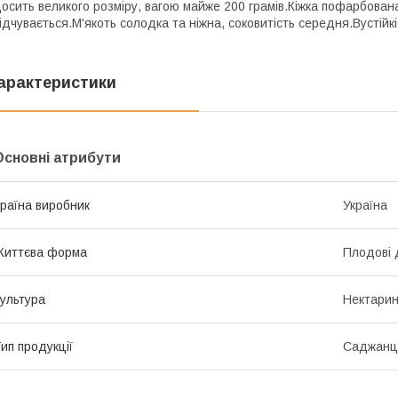
осить великого розміру, вагою майже 200 грамів.Кіжка пофарбована
ідчувається.М'якоть солодка та ніжна, соковитість середня.Вустій
арактеристики
Основні атрибути
раїна виробник
Україна
Життєва форма
Плодові 
ультура
Нектари
ип продукції
Саджанц