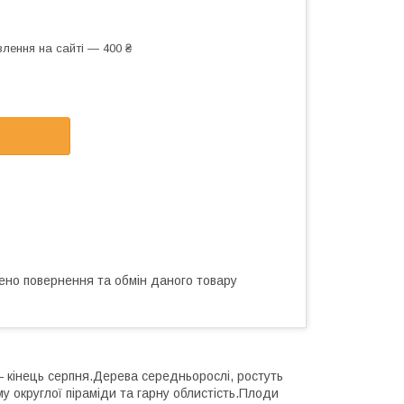
лення на сайті — 400 ₴
ено повернення та обмін даного товару
— кінець серпня.Дерева середньорослі, ростуть
у округлої піраміди та гарну облистість.Плоди