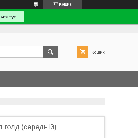
Кошик
Кошик
 голд (середній)