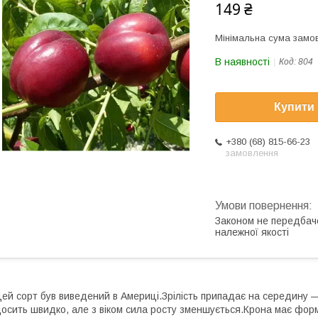
149 ₴
Мінімальна сума замов
В наявності
Код:
804
Купити
+380 (68) 815-66-23
замовлення
Законом не передбач
належної якості
ей сорт був виведений в Америці.Зрілість припадає на середину 
осить швидко, але з віком сила росту зменшується.Крона має форм