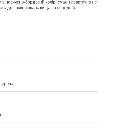
 в насичено-бордовий колір, смак її практично не
кість до захворювань вища за середній.
дерева
н
і