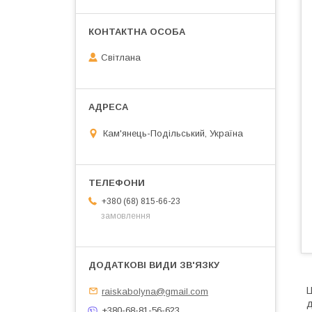
Світлана
Кам'янець-Подільський, Україна
+380 (68) 815-66-23
замовлення
Ц
raiskabolyna@gmail.com
д
+380-68-81-56-623