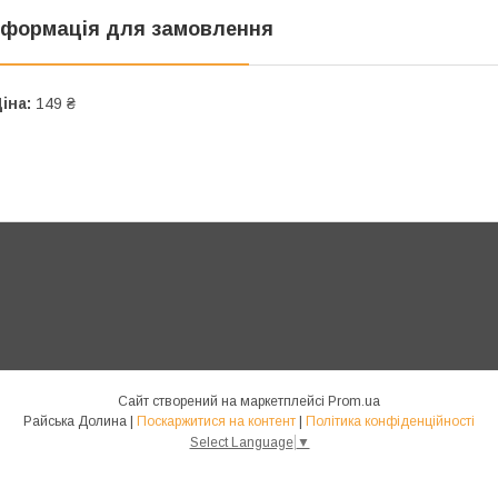
нформація для замовлення
іна:
149 ₴
Сайт створений на маркетплейсі
Prom.ua
Райська Долина |
Поскаржитися на контент
|
Політика конфіденційності
Select Language
▼