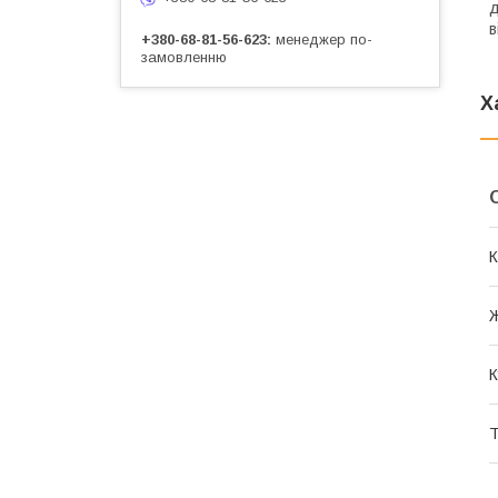
д
в
+380-68-81-56-623
менеджер по-
замовленню
Х
К
К
Т