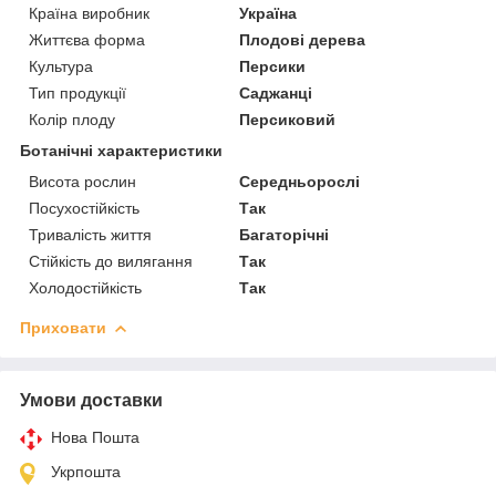
Країна виробник
Україна
Життєва форма
Плодові дерева
Культура
Персики
Тип продукції
Саджанці
Колір плоду
Персиковий
Ботанічні характеристики
Висота рослин
Середньорослі
Посухостійкість
Так
Тривалість життя
Багаторічні
Стійкість до вилягання
Так
Холодостійкість
Так
Приховати
Умови доставки
Нова Пошта
Укрпошта