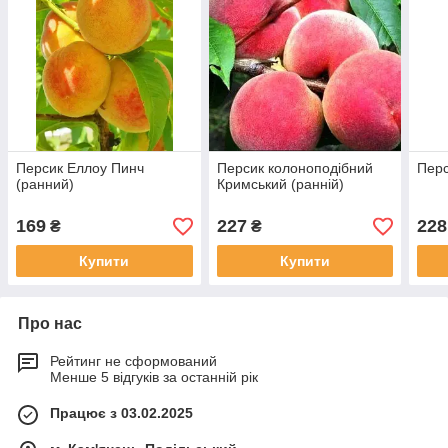
Персик Еллоу Пинч
Персик колоноподібний
Перс
(ранний)
Кримський (ранній)
169
227
228
₴
₴
Купити
Купити
Про нас
Рейтинг не сформований
Менше 5 відгуків за останній рік
Працює з 03.02.2025