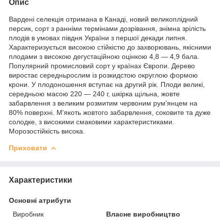
Опис
Вардені селекція отримана в Канаді, новий великоплідний
персик, сорт з ранніми термінами дозрівання, знімна зрілість
плодів в умовах півдня України з першої декади липня.
Характеризується високою стійкістю до захворювань, якісними
плодами з високою дегустаційною оцінкою 4,8 — 4,9 бала.
Популярний промисловий сорт у країнах Європи. Дерево
виростає середньрослим із розкидстою округлою формою
крони. У плодоношення вступає на другий рік. Плоди великі,
середньою масою 220 — 240 г, шкірка щільна, жовте
забарвлення з великим розмитим червоним рум'янцем на
80% поверхні. М'якоть жовтого забарвлення, соковите та дуже
солодке, з високими смаковими характеристиками.
Морозостійкість висока.
Приховати
Характеристики
Основні атрибути
Виробник
Власне виробництво