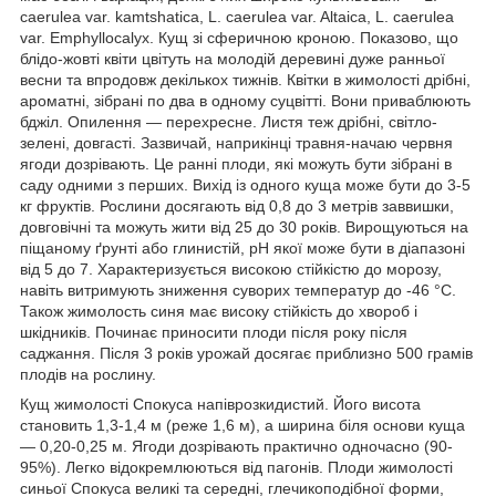
caerulea var. kamtshatica, L. caerulea var. Altaica, L. caerulea
var. Emphyllocalyx. Кущ зі сферичною кроною. Показово, що
блідо-жовті квіти цвітуть на молодій деревині дуже ранньої
весни та впродовж декількох тижнів. Квітки в жимолості дрібні,
ароматні, зібрані по два в одному суцвітті. Вони приваблюють
бджіл. Опилення — перехресне. Листя теж дрібні, світло-
зелені, довгасті. Зазвичай, наприкінці травня-начаю червня
ягоди дозрівають. Це ранні плоди, які можуть бути зібрані в
саду одними з перших. Вихід із одного куща може бути до 3-5
кг фруктів. Рослини досягають від 0,8 до 3 метрів заввишки,
довговічні та можуть жити від 25 до 30 років. Вирощуються на
піщаному ґрунті або глинистій, pH якої може бути в діапазоні
від 5 до 7. Характеризується високою стійкістю до морозу,
навіть витримують зниження суворих температур до -46 °C.
Також жимолость синя має високу стійкість до хвороб і
шкідників. Починає приносити плоди після року після
саджання. Після 3 років урожай досягає приблизно 500 грамів
плодів на рослину.
Кущ жимолості Спокуса напіврозкидистий. Його висота
становить 1,3-1,4 м (реже 1,6 м), а ширина біля основи куща
— 0,20-0,25 м. Ягоди дозрівають практично одночасно (90-
95%). Легко відокремлюються від пагонів. Плоди жимолості
синьої Спокуса великі та середні, глечикоподібної форми,