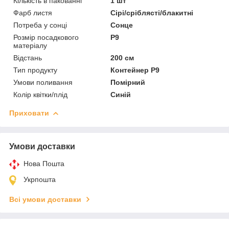
Кількість в пакованні
1 шт
Фарб листя
Сірі/сріблясті/блакитні
Потреба у сонці
Сонце
Розмір посадкового
P9
матеріалу
Відстань
200 см
Тип продукту
Контейнер P9
Умови поливання
Помірний
Колір квітки/плід
Синій
Приховати
Умови доставки
Нова Пошта
Укрпошта
Всі умови доставки