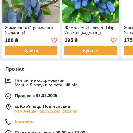
Жимолость Стревичанка
Жимолость Leningradskij
Жим
(саджанці)
Welikan (саджанці)
(сад
188
195
175
₴
₴
Купити
Купити
Про нас
Рейтинг не сформований
Менше 5 відгуків за останній рік
Працює з 03.02.2025
м. Кам'янець-Подільський
Кам'янець-Подільський, Україна
Контакти
Сьогодні працює з 09:00 до 18:00