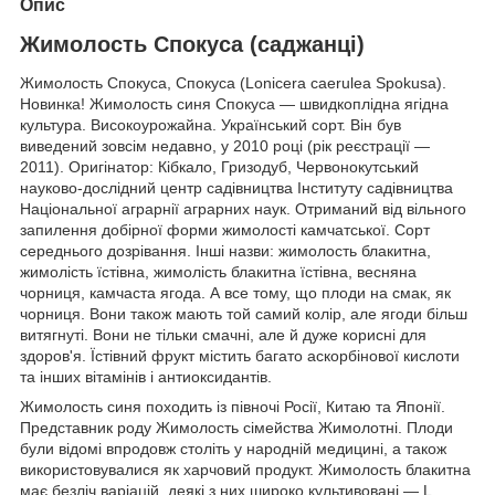
Опис
Жимолость Спокуса (саджанці)
Жимолость Спокуса, Спокуса (Lonicera caerulea Spokusa).
Новинка! Жимолость синя Спокуса — швидкоплідна ягідна
культура. Високоурожайна. Український сорт. Він був
виведений зовсім недавно, у 2010 році (рік реєстрації —
2011). Оригінатор: Кібкало, Гризодуб, Червонокутський
науково-дослідний центр садівництва Інституту садівництва
Національної аграрнії аграрних наук. Отриманий від вільного
запилення добірної форми жимолості камчатської. Сорт
середнього дозрівання. Інші назви: жимолость блакитна,
жимолість їстівна, жимолість блакитна їстівна, весняна
чорниця, камчаста ягода. А все тому, що плоди на смак, як
чорниця. Вони також мають той самий колір, але ягоди більш
витягнуті. Вони не тільки смачні, але й дуже корисні для
здоров'я. Їстівний фрукт містить багато аскорбінової кислоти
та інших вітамінів і антиоксидантів.
Жимолость синя походить із півночі Росії, Китаю та Японії.
Представник роду Жимолость сімейства Жимолотні. Плоди
були відомі впродовж століть у народній медицині, а також
використовувалися як харчовий продукт. Жимолость блакитна
має безліч варіацій, деякі з них широко культивовані — L.