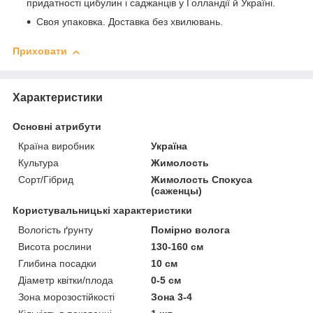
придатності цибулин і саджанців у Голландії й Україні.
Своя упаковка.
Доставка без хвилювань.
Приховати
Характеристики
Основні атрибути
Країна виробник
Україна
Культура
Жимолость
Сорт/Гібрид
Жимолость Спокуса
(саженцы)
Користувальницькі характеристики
Вологість ґрунту
Помірно волога
Висота рослини
130-160 см
Глибина посадки
10 см
Діаметр квітки/плода
0-5 см
Зона морозостійкості
Зона 3-4