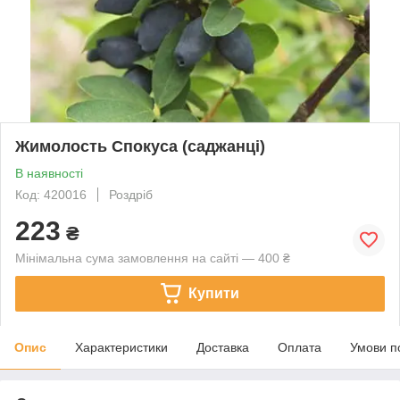
Жимолость Спокуса (саджанці)
В наявності
Код: 420016
Роздріб
223
₴
Мінімальна сума замовлення на сайті — 400 ₴
Купити
Опис
Характеристики
Доставка
Оплата
Умови п