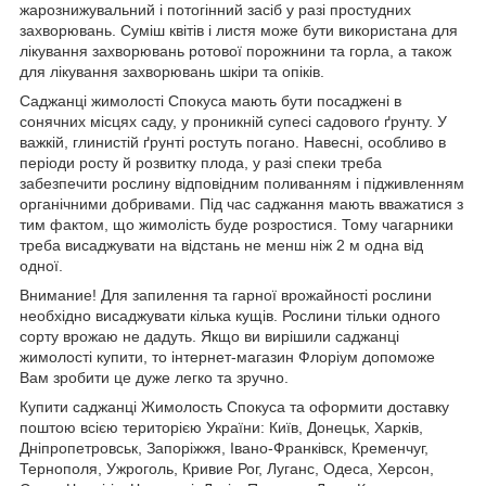
жарознижувальний і потогінний засіб у разі простудних
захворювань. Суміш квітів і листя може бути використана для
лікування захворювань ротової порожнини та горла, а також
для лікування захворювань шкіри та опіків.
Саджанці жимолості Спокуса мають бути посаджені в
сонячних місцях саду, у проникній супесі садового ґрунту. У
важкій, глинистій ґрунті ростуть погано. Навесні, особливо в
періоди росту й розвитку плода, у разі спеки треба
забезпечити рослину відповідним поливанням і підживленням
органічними добривами. Під час саджання мають вважатися з
тим фактом, що жимолість буде розростися. Тому чагарники
треба висаджувати на відстань не менш ніж 2 м одна від
одної.
Внимание! Для запилення та гарної врожайності рослини
необхідно висаджувати кілька кущів. Рослини тільки одного
сорту врожаю не дадуть. Якщо ви вирішили саджанці
жимолості купити, то інтернет-магазин Флоріум допоможе
Вам зробити це дуже легко та зручно.
Купити саджанці Жимолость Спокуса та оформити доставку
поштою всією територією України: Київ, Донецьк, Харків,
Дніпропетровськ, Запоріжжя, Івано-Франківск, Кременчуг,
Тернополя, Ужроголь, Кривие Рог, Луганс, Одеса, Херсон,