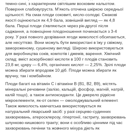
темно-сині, з характерним світлішим восковим нальотом.
Поверхня слабовугруста. М'якоть оточена шкіркою середньої
щільності. На смак плоди соковиті, кисло-солодкі. Смакові
якості оцінюються як 4,9 бала, зовнішній вигляд — як 4,8
бала. Перші плоди з'являються через рік-другої після
саджання, а повноцінне плодоношення починається з 3-4
року. У разі повного дозрівання ягоди жимолості обсипаються,
але несуттєво. Вони можуть бути використані в їжу у свіжому,
замороженому, сушеному вигляді. Широко використовуються
для виробництва соків, компотів і джемів, варення. Хімічний
склад: вміст аскорбінової кислоти в 100 г плодів становить
23,8 мг, цукру — 6,4%, органічних кислот — 2,25%. Зрілі плоди
можна збирати впродовж 10 діб. Плоди можна збирати як
вручну, так і комбайном.
Плоди багаті на вітамін C і вітаміни В (В1, В2, В9), містять
мінеральні речовини (залізо, кальцій, фосфор, магній, натрій,
калій тощо), а також антиоксиданти. Це джерело рідкісне
мікроелементи, як-от селен — омолоджувальний елемент.
Також жимолость камчатська використовується як
натуральний лікарський засіб: у разі серцево-судинних
захворювань, атеросклерозу, гіпертонії, гастриту, захворювань
шлунково-кишкового тракту; вони є особливо цінними під час
захворювань печінки та жовчного міхура діють як