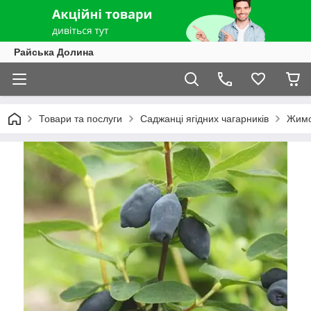
Райська Долина
Товари та послуги
Саджанці ягідних чагарників
Жимо