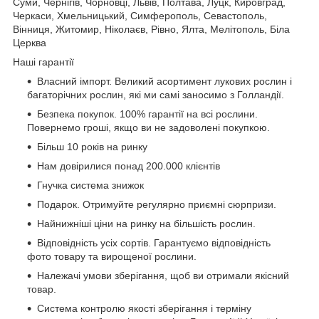
Суми, Чернігів, Чорновці, Львів, Полтава, Луцк, Кировград,
Черкаси, Хмельницький, Симферополь, Севастополь,
Вінниця, Житомир, Ніколаєв, Рівно, Ялта, Мелітополь, Біла
Церква
Наші гарантії
Власний імпорт.
Великий асортимент лукових рослин і
багаторічних рослин, які ми самі заносимо з Голландії.
Безпека покупок.
100% гарантії на всі рослини.
Повернемо гроші, якщо ви не задоволені покупкою.
Більш
10 років на ринку
Нам довірилися понад
200.000 клієнтів
Гнучка система знижок
Подарок.
Отримуйте регулярно приємні сюрпризи.
Найнижніші ціни на ринку
на більшість рослин.
Відповідність усіх сортів.
Гарантуємо відповідність
фото товару та вирощеної рослини.
Належачі умови зберігання
, щоб ви отримали якісний
товар.
Система контролю якості
зберігання і терміну