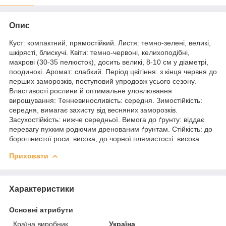
Опис
Куст: компактний, прямостійкий. Листя: темно-зелені, великі,
шкірясті, блискучі. Квіти: темно-червоні, келихоподібні,
махрові (30-35 пелюсток), досить великі, 8-10 см у діаметрі,
поодинокі. Аромат: слабкий. Період цвітіння: з кінця червня до
перших заморозків, поступовий упродовж усього сезону.
Властивості рослини й оптимальне уловлювання
вирощування: Тенневиносливість: середня. Зимостійкість:
середня, вимагає захисту від весняних заморозків.
Засухостійкість: нижче середньої. Вимога до ґрунту: віддає
перевагу пухким родючим дренованим ґрунтам. Стійкість: до
борошнистої роси: висока, до чорної плямистості: висока.
Приховати
Характеристики
Основні атрибути
Країна виробник
Україна