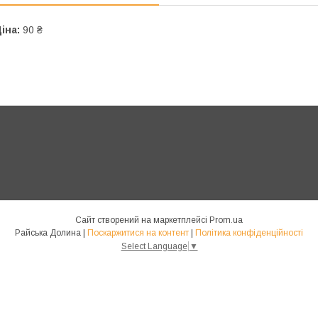
іна:
90 ₴
Сайт створений на маркетплейсі
Prom.ua
Райська Долина |
Поскаржитися на контент
|
Політика конфіденційності
Select Language
▼