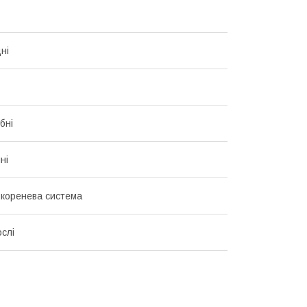
ні
бні
ні
 коренева система
слі