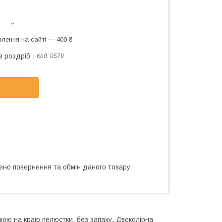
лення на сайті — 400 ₴
в роздріб
Код:
0579
ено повернення та обмін даного товару
вкою на краю пелюстки, без запаху. Двоколірна