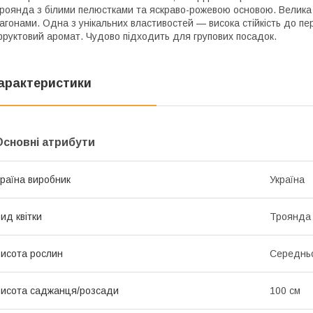
роянда з білими пелюстками та яскраво-рожевою основою. Велика 
агонами. Одна з унікальних властивостей — висока стійкість до п
руктовий аромат. Чудово підходить для групових посадок.
арактеристики
Основні атрибути
раїна виробник
Україна
ид квітки
Троянда
исота рослин
Середнь
исота саджанця/розсади
100 см