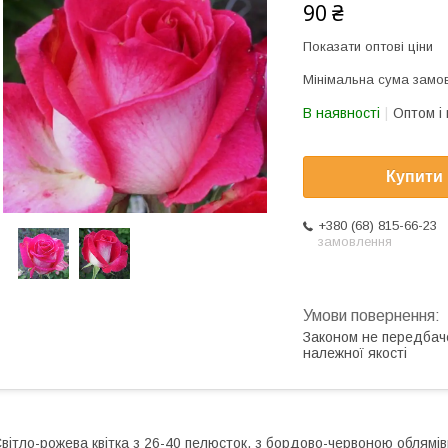
90 ₴
Показати оптові ціни
Мінімальна сума замов
В наявності
Оптом і 
Купити
+380 (68) 815-66-23
замовлення
Законом не передбач
належної якості
вітло-рожева квітка з 26-40 пелюсток, з бордово-червоною облямі