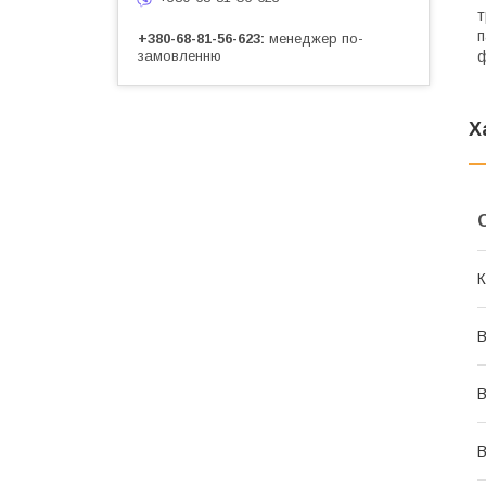
т
п
+380-68-81-56-623
менеджер по-
замовленню
ф
Х
К
В
В
В