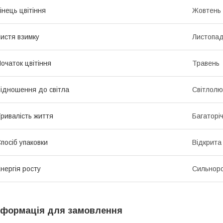
інець цвітіння
Жовтень
истя взимку
Листопад
очаток цвітіння
Травень
ідношення до світла
Світлолю
ривалість життя
Багаторіч
посіб упаковки
Відкрита
нергія росту
Сильноро
нформація для замовлення