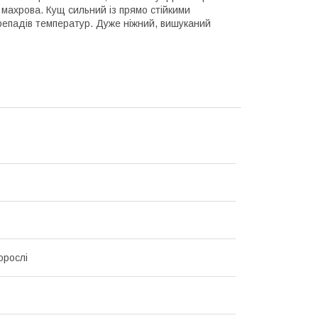
махрова. Кущ сильний із прямо стійкими
ерепадів температур. Дуже ніжний, вишуканий
орослі